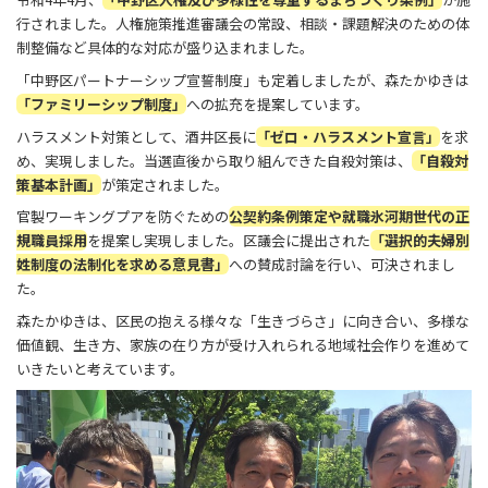
行されました。人権施策推進審議会の常設、相談・課題解決のための体
制整備など具体的な対応が盛り込まれました。
「中野区パートナーシップ宣誓制度」も定着しましたが、森たかゆきは
「ファミリーシップ制度」
への拡充を提案しています。
ハラスメント対策として、酒井区長に
「ゼロ・ハラスメント宣言」
を求
め、実現しました。当選直後から取り組んできた自殺対策は、
「自殺対
策基本計画」
が策定されました。
官製ワーキングプアを防ぐための
公契約条例策定や就職氷河期世代の正
規職員採用
を提案し実現しました。区議会に提出された
「選択的夫婦別
姓制度の法制化を求める意見書」
への賛成討論を行い、可決されまし
た。
森たかゆきは、区民の抱える様々な「生きづらさ」に向き合い、多様な
価値観、生き方、家族の在り方が受け入れられる地域社会作りを進めて
いきたいと考えています。