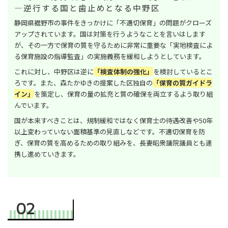
―逆行する国と歯止めとなる中野区
静岡県裾野市の事件をきっかけに「不適切保育」の問題がクローズ
アップされています。国は対策を行うようなことを言いはします
が、その一方で保育の質を守るために非常に重要な「実地検査によ
る保育施設の指導監査」の実施義務を緩和しようとしています。
これに対し、中野区は逆に
「検査体制の強化」
を検討しているとこ
ろです。また、森たかゆきの提案した区独自の
「保育の質ガイドラ
イン」
を策定し、保育の量の拡充と質の確保を両立するよう取り組
んでいます。
国が本来すべきことは、規制緩和ではなく保育士の待遇改善や50年
以上変わっていない面積基準の見直しなどです。不適切保育を防
ぎ、保育の質を高めるための取り組みを、長妻昭衆議院議員とも連
携し進めていきます。
02