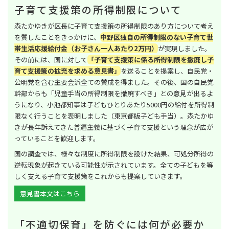
子育て支援策の所得制限について
森たかゆきが区長に子育て支援策の所得制限のあり方について考え
を質したことをきっかけに、
中野区独自の所得制限のない子育て世
帯生活応援給付金（お子さん一人あたり2万円）
が実現しました。
その前には、国に対して
「子育て支援策に係る所得制限を撤廃し子
育て支援策の拡充を求める意見書」
を送ることを提案し、自民党・
公明党を含む主要会派全ての賛成を得ました。その後、国の自民党
幹部からも「児童手当の所得制限を撤廃すべき」との意見が出るよ
うになり、小池都知事は子どもひとりあたり5000円の給付を所得制
限なく行うことを表明しました（東京都版子ども手当）。森たかゆ
きが長年訴えてきた普遍主義に基づく子育て支援という理念が広が
っていることを歓迎します。
国の調査では、様々な制度に所得制限を設けた結果、可処分所得の
逆転現象が起きている可能性が示されています。全ての子どもを等
しく支える子育て支援策をこれからも提案していきます。
意見書本文はこちら
「不適切保育」を防ぐには何が必要か