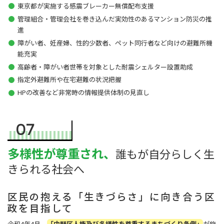
東京都が実施する感震ブレーカー無償配布支援
管理組合・管理会社を巻き込んだ実効性のあるマンション防災の推
進
障がい者、妊産婦、性的少数者、ペット同行者など向けの避難所機
能充実
高齢者・障がい者世帯を対象とした耐震シェルター設置助成
指定外避難所や在宅避難の状況把握
HPの改善など非常時の情報提供体制の見直し
07
多様性が尊重され、
誰もが自分らしく生
きられる社会へ
区民の抱える「生きづらさ」に向き合う区
政を目指して
令和4年4月、
「中野区人権及び多様性を尊重するまちづくり条例」
が施