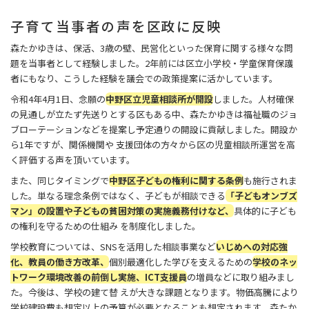
子育て当事者の声を区政に反映
森たかゆきは、保活、3歳の壁、民営化といった保育に関する様々な問
題を当事者として経験しました。2年前には区立小学校・学童保育保護
者にもなり、こうした経験を議会での政策提案に活かしています。
令和4年4月1日、念願の
中野区立児童相談所が開設
しました。人材確保
の見通しが立たず先送りとする区もある中、森たかゆきは福祉職のジョ
ブローテーションなどを提案し予定通りの開設に貢献しました。開設か
ら1年ですが、関係機関や 支援団体の方々から区の児童相談所運営を高
く評価する声を頂いています。
また、同じタイミングで
中野区子どもの権利に関する条例
も施行されま
した。単なる理念条例ではなく、子どもが相談できる
「子どもオンブズ
マン」の設置や子どもの貧困対策の実施義務付けなど、
具体的に子ども
の権利を守るための仕組み を制度化しました。
学校教育については、SNSを活用した相談事業など
いじめへの対応強
化、教員の働き方改革、
個別最適化した学びを支えるための
学校のネッ
トワーク環境改善の前倒し実施、ICT支援員
の増員などに取り組みまし
た。今後は、学校の建て替 えが大きな課題となります。物価高騰により
学校建設費も想定以上の予算が必要となることも想定されます。森たか