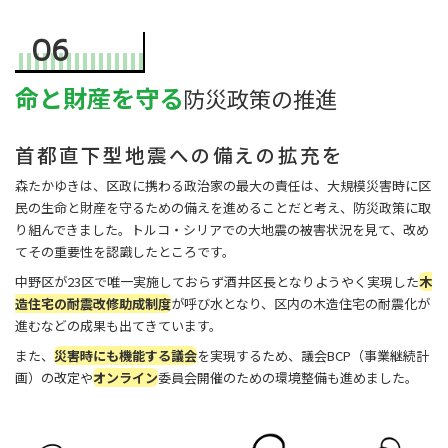
06
命と財産を守る
防災政策の推進
首都直下型地震への備えの拡充を
森たかゆきは、区政に携わる政治家の最大の責任は、大規模災害時に区
民の生命と財産を守るための備えを進めることだと考え、防災政策に取
り組んできました。トルコ・シリアでの大地震の被害状況を見て、改め
てその重要性を認識したところです。
中野区が23区で唯一実施しておらず酒井区長となりようやく実現した
木
造住宅の耐震改修助成制度
が呼び水となり、区内の木造住宅の耐震化が
進むなどの成果も出てきています。
また、
災害時にも機能する議会
を実現するため、議会BCP（事業継続計
画）の改定や
オンライン
委員会開催のための環境整備も進めました。