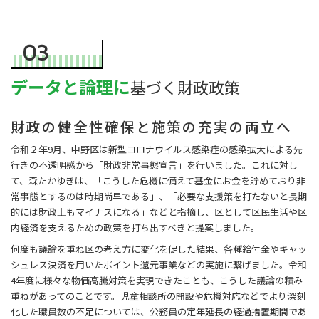
03
データと論理に
基づく財政政策
財政の健全性確保と施策の充実の両立へ
令和２年9月、中野区は新型コロナウイルス感染症の感染拡大による先
行きの不透明感から「財政非常事態宣言」を行いました。これに対し
て、森たかゆきは、「こうした危機に備えて基金にお金を貯めており非
常事態とするのは時期尚早である」、「必要な支援策を打たないと長期
的には財政上もマイナスになる」などと指摘し、区として区民生活や区
内経済を支えるための政策を打ち出すべきと提案しました。
何度も議論を重ね区の考え方に変化を促した結果、各種給付金やキャッ
シュレス決済を用いたポイント還元事業などの実施に繋げました。令和
4年度に様々な物価高騰対策を実現できたことも、こうした議論の積み
重ねがあってのことです。児童相談所の開設や危機対応などでより深刻
化した職員数の不足については、公務員の定年延長の経過措置期間であ