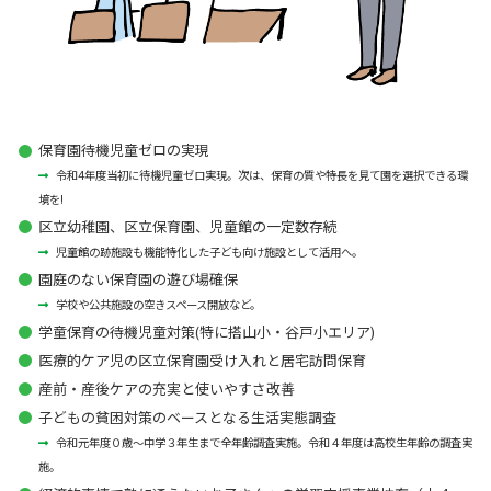
保育園待機児童ゼロの実現
令和4年度当初に待機児童ゼロ実現。次は、保育の質や特長を見て園を選択できる環
境を!
区立幼稚園、区立保育園、児童館の一定数存続
児童館の跡施設も機能特化した子ども向け施設として活用へ。
園庭のない保育園の遊び場確保
学校や公共施設の空きスペース開放など。
学童保育の待機児童対策(特に搭山小・谷戸小エリア)
医療的ケア児の区立保育園受け入れと居宅訪問保育
産前・産後ケアの充実と使いやすさ改善
子どもの貧困対策のベースとなる生活実態調査
令和元年度０歳～中学３年生まで全年齢調査実施。令和４年度は高校生年齢の調査実
施。