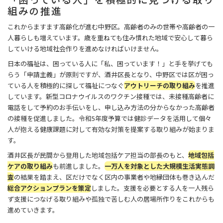
組みの推進
これからますます高齢化が進む中野区。高齢者のみの世帯や高齢者の一
人暮らしも増えています。歳を重ねても住み慣れた地域で安心して暮ら
していける地域社会作りを進めなければいけません。
日本の福祉は、困っている人に「私、困っています！」と手を挙げても
らう「申請主義」が原則ですが、酒井区長となり、中野区では区が困っ
ている人を積極的に探して福祉につなぐ
アウトリーチの取り組み
を推進
しています。新型コロナウイルスのワクチン接種では、未接種高齢者に
電話をして予約のお手伝いをし、申し込み方法の分からなかった高齢者
の接種を促進しました。令和5年度予算では健診データを活用して個々
人が抱える健康課題に対して有効な対策を提案する取り組みが始まりま
す。
酒井区長が民間から登用した地域包括ケア担当の部長のもと、
地域包括
ケアの取り組み
も前進しました。
一万人を対象とした大規模生活実態調
査
の結果を踏まえ、区だけでなく区内の事業者や地縁団体も巻き込んだ
総合アクションプランを策定
しました。支援を必要とする人を一人残ら
ず支援につなげる取り組みや孤独で苦しむ人の居場所作りをこれからも
進めていきます。