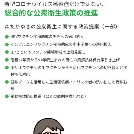
新型コロナウイルス感染症だけではない、
総合的な公衆衛生政策の推進
森たかゆきの公衆衛生に関する政策提案（一部）
HPVワクチン接種助成の男性への適用拡大
インフルエンザワクチン接種助成の小中学生への適用拡大
１/２というワクチン接種助成の上限見直し
昭和37年度から53年度生まれの男性の風疹抗体保有率引き上げ
ポリオワクチンの生ワクチンから不活化ワクチンへの切り替えと接
種控え対応
健診データを活用した生活習慣病ハイリスク者の洗い出しと受診勧
奨
受動喫煙防止推進（公園の原則禁煙化など）